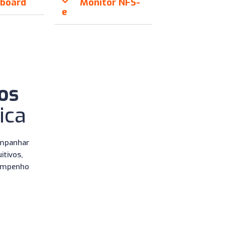
board
Monitor NFS-
e
os
ica
ompanhar
itivos,
sempenho