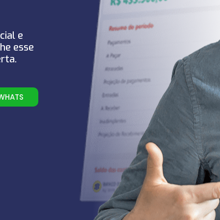
cial e
he esse
rta.
 WHATS