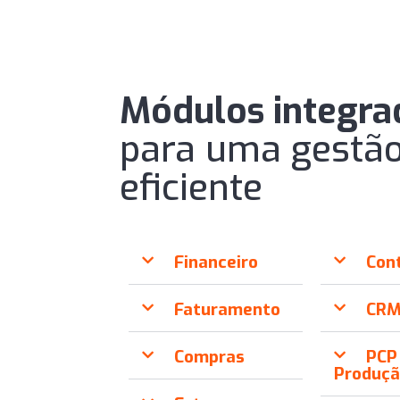
Módulos integra
para uma gestã
eficiente
Financeiro
Con
Faturamento
CR
Compras
PCP
Produç