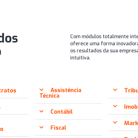
dos
Com módulos totalmente int
oferece uma forma inovadora
o
os resultados da sua empresa
intuitiva.
tratos
Assistência
Trib
Técnica
M
Imob
Contábil
Mark
Fiscal
ão