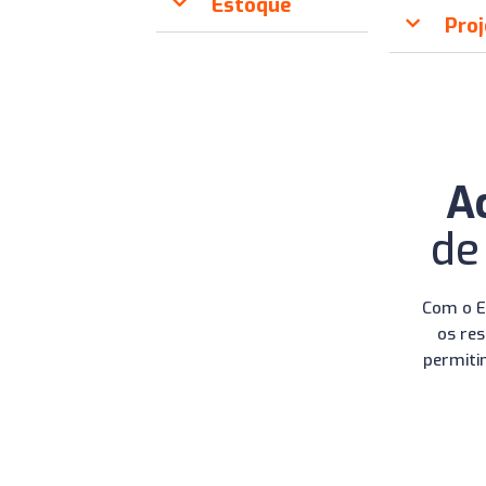
Estoque
Pro
A
de
Com o E
os res
permiti