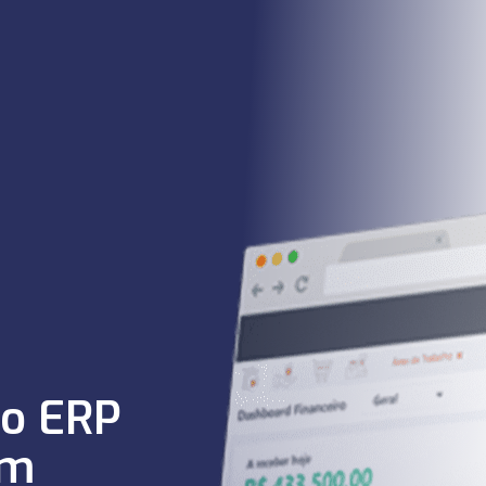
ão ERP
em