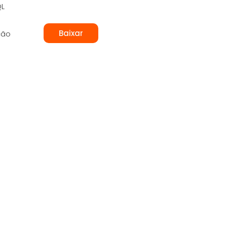
QL
Baixar
ção