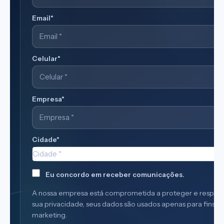
Email*
Celular*
Empresa*
Cidade*
Cidade*
Cidade *
Eu concordo em receber comunicações.
A nossa empresa está comprometida a proteger e respeit
sua privacidade, seus dados são usados apenas para fins d
marketing.