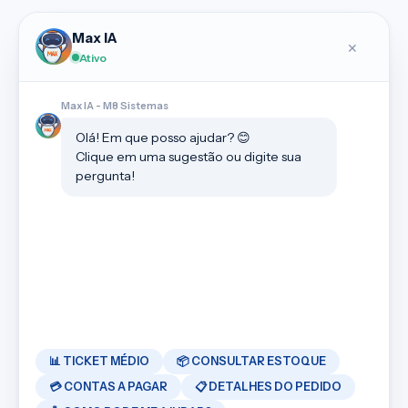
Max IA
✕
Ativo
Max IA - M8 Sistemas
Olá! Em que posso ajudar? 😊
Clique em uma sugestão ou digite sua
pergunta!
📊 TICKET MÉDIO
📦 CONSULTAR ESTOQUE
💳 CONTAS A PAGAR
📋 DETALHES DO PEDIDO