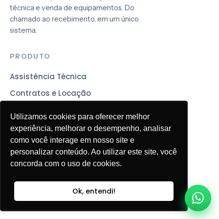
técnica e venda de equipamentos. Do
chamado ao recebimento, em um único
sistema.
PRODUTO
Assistência Técnica
Contratos e Locação
App de OS
Utilizamos cookies para oferecer melhor
Utilizamos cookies para oferecer melhor
Portal do Cliente
experiência, melhorar o desempenho, analisar
experiência, melhorar o desempenho, analisar
como você interage em nosso site e
como você interage em nosso site e
M8 For Whats
personalizar conteúdo. Ao utilizar este site, você
personalizar conteúdo. Ao utilizar este site, você
Mensageria
concorda com o uso de cookies.
concorda com o uso de cookies.
EMPRESA
Ok, entendi!
Ok, entendi!
Clientes