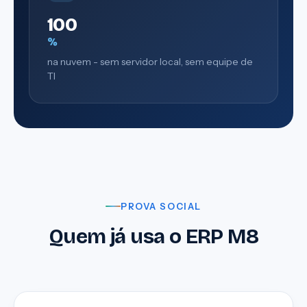
100
%
na nuvem - sem servidor local, sem equipe de
TI
PROVA SOCIAL
Quem já usa o ERP M8