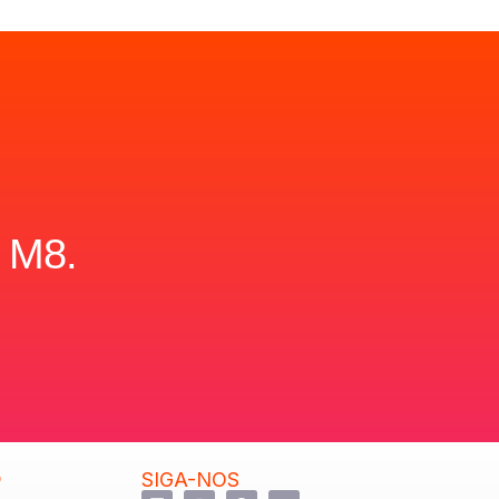
 M8.
SIGA-NOS
O