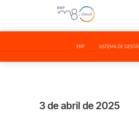
Ir
para
o
conteúdo
ERP
SISTEMA DE GESTÃ
3 de abril de 2025