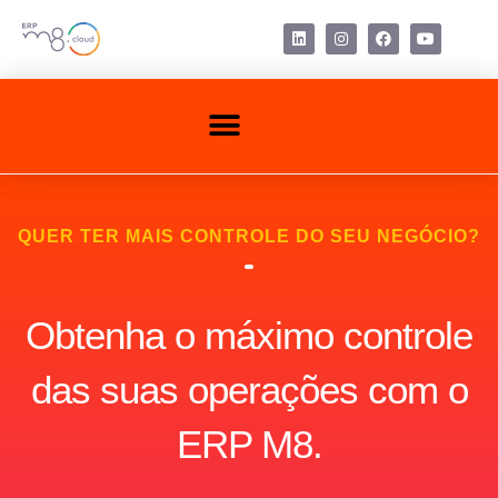
Ir
para
L
I
F
Y
i
n
a
o
o
n
s
c
u
conteúdo
k
t
e
t
e
a
b
u
Menu
d
g
o
b
i
r
o
e
n
a
k
m
QUER TER MAIS CONTROLE DO SEU NEGÓCIO?
Obtenha o máximo controle
das suas operações com o
ERP M8.