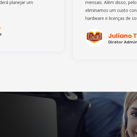
derá planejar um
mensais. Além disso, pel
eliminamos um custo cons
hardware e licenças de so
e
a
Juliano 
Diretor Admin