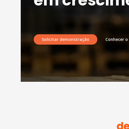
em crescim
Solicitar demonstração
Conhecer o
de