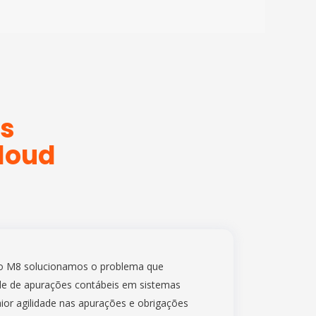
es
Cloud
o M8 solucionamos o problema que
de de apurações contábeis em sistemas
aior agilidade nas apurações e obrigações