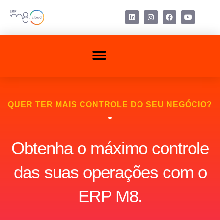
Ir
para
L
I
F
Y
i
n
a
o
o
n
s
c
u
conteúdo
k
t
e
t
e
a
b
u
Menu
d
g
o
b
i
r
o
e
n
a
k
m
QUER TER MAIS CONTROLE DO SEU NEGÓCIO?
Obtenha o máximo controle
das suas operações com o
ERP M8.