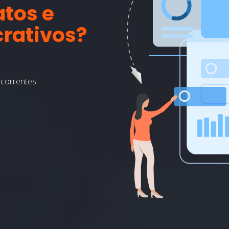
atos e
crativos?
ecorrentes