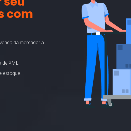
r seu
as com
 venda da mercadoria
a de XML.
e estoque