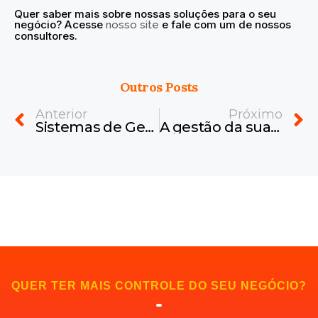
Quer saber mais sobre nossas soluções para o seu
negócio? Acesse
e fale com um de nossos
nosso site
consultores.
Outros Posts
Prev
N
Anterior
Próximo
Sistemas de Gestão: Como a Automação Está Acelerando os Processos de Vendas?
A gestão da sua empresa está sendo limitada por sistemas que não acompanham seu crescimento?
QUER TER MAIS CONTROLE DO SEU NEGÓCIO?