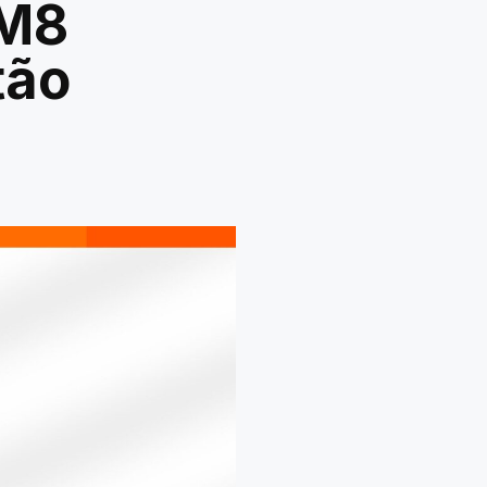
 M8
tão