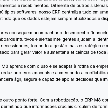
gamentos e recebimentos. Diferente de outros sistem
ltiplos softwares, nosso ERP centraliza tudo em uma
antindo que os dados estejam sempre atualizados e di
res conseguem acompanhar o desempenho financeiro d
oards intuitivos e alertas inteligentes ajudam a identi
r necessidades, tornando a gestão mais estratégica e
ado para gerar valor e aumentar a eficiência de toda
M8 aprende com o uso e se adapta à rotina da empres
, reduzindo erros manuais e aumentando a confiabilid
anceira ágil, segura e capaz de apoiar decisões que 
 é outro ponto forte. Com a robotização, o ERP M8 con
 permitindo que informações cruciais circulem de forma