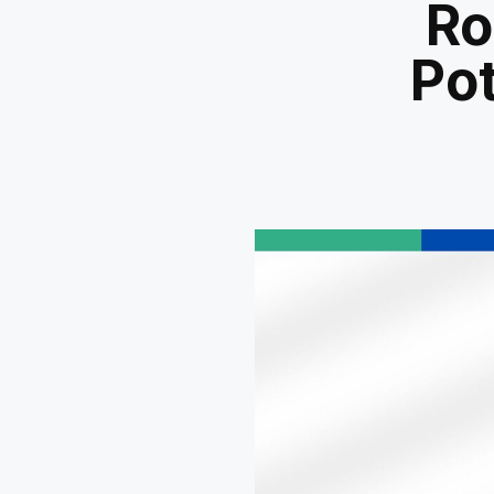
Ro
Po