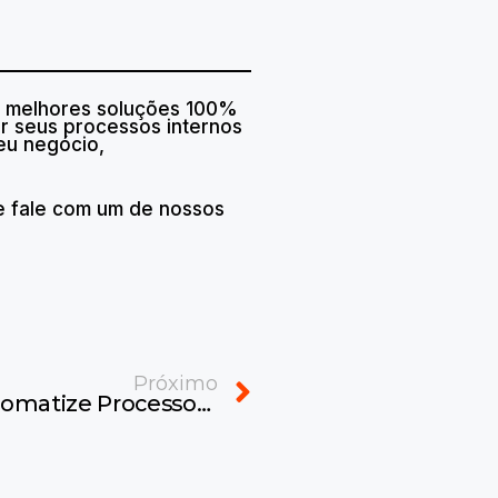
as melhores soluções 100%
r seus processos internos
eu negócio,
 fale com um de nossos
Next
Próximo
ERP para Startups: Automatize Processos e Acelere Resultados