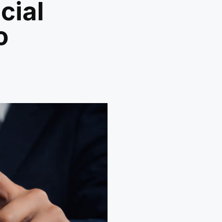
cial
o