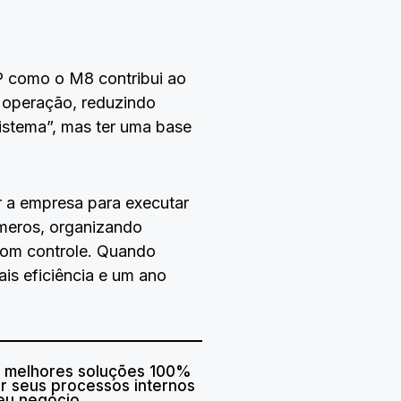
P como o M8 contribui ao
a operação, reduzindo
istema”, mas ter uma base
r a empresa para executar
meros, organizando
com controle. Quando
ais eficiência e um ano
as melhores soluções 100%
r seus processos internos
eu negócio,