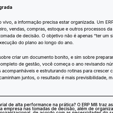
egrada
o vivo, a informação precisa estar organizada. Um ER
eiro, vendas, compras, estoque e outros processos d
tomada de decisão. O objetivo não é apenas “ter um s
execução do plano ao longo do ano.
sobre criar um documento bonito, e sim sobre prepara
completo de gestão, você começa o ano revisando nú
s acompanháveis e estruturando rotinas para crescer 
aminham juntos, o resultado é mais previsibilidade, m
ial de alta performance na prática? O ERP M8 traz 
sua empresa nas tomadas de decisão, além de organiza
 organizacional, de acordo com as necessidades do s