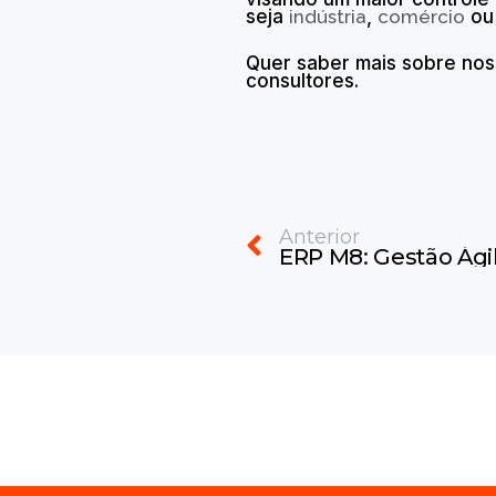
seja
indústria
,
comércio
o
Quer saber mais sobre no
consultores.
Prev
Anterior
ERP M8: Gestão Ágil