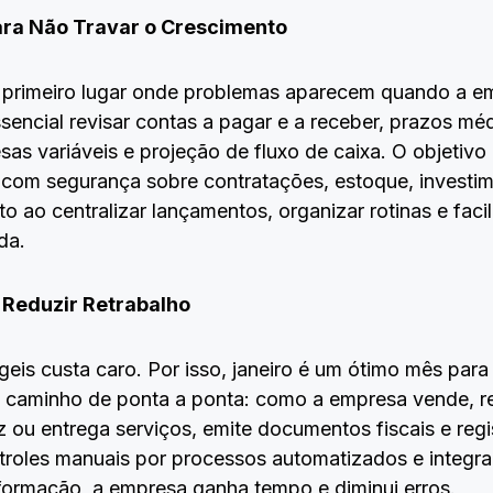
ara Não Travar o Crescimento
o primeiro lugar onde problemas aparecem quando a e
sencial revisar contas a pagar e a receber, prazos méd
as variáveis e projeção de fluxo de caixa. O objetivo
ir com segurança sobre contratações, estoque, inves
ao centralizar lançamentos, organizar rotinas e facili
ada.
 Reduzir Retrabalho
eis custa caro. Por isso, janeiro é um ótimo mês para 
o caminho de ponta a ponta: como a empresa vende, re
ou entrega serviços, emite documentos fiscais e reg
ntroles manuais por processos automatizados e integr
ormação, a empresa ganha tempo e diminui erros.