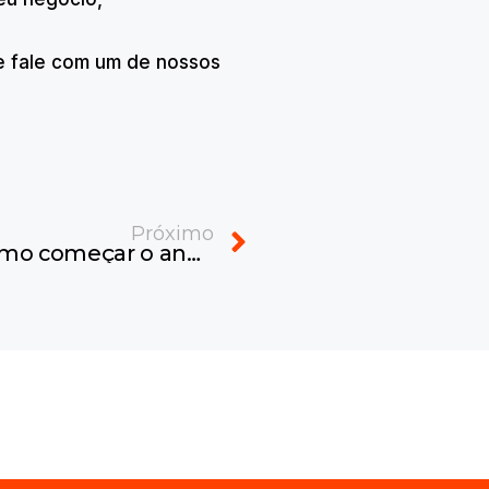
 fale com um de nossos
Next
Próximo
Gestão em nuvem: como começar o ano com mais agilidade e controle