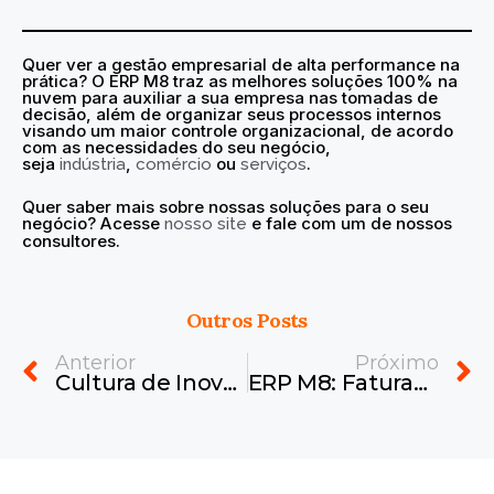
Quer ver a
gestão empresarial de alta performance na
prática? O ERP M8 traz as melhores soluções 100% na
nuvem para auxiliar a sua empresa nas tomadas de
decisão, além de organizar seus processos internos
visando um maior controle organizacional, de acordo
com as necessidades do seu negócio,
seja
,
ou
.
indústria
comércio
serviços
Quer saber mais sobre nossas soluções para o seu
negócio? Acesse
e fale com um de nossos
nosso site
consultores.
Outros Posts
Prev
N
Anterior
Próximo
Cultura de Inovação: O Que Torna o ERP M8 uma Escolha Estratégica
ERP M8: Faturamento Ágil e Integrado para Sua Empresa