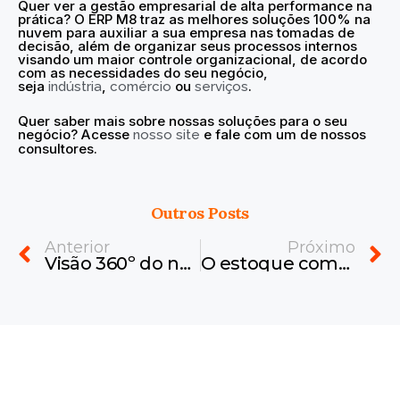
Quer ver a
gestão empresarial de alta performance na
prática? O ERP M8 traz as melhores soluções 100% na
nuvem para auxiliar a sua empresa nas tomadas de
decisão, além de organizar seus processos internos
visando um maior controle organizacional, de acordo
com as necessidades do seu negócio,
seja
,
ou
.
indústria
comércio
serviços
Quer saber mais sobre nossas soluções para o seu
negócio? Acesse
e fale com um de nossos
nosso site
consultores.
Outros Posts
Prev
N
Anterior
Próximo
Visão 360º do negócio: como o ERP aproxima operação e estratégia
O estoque como aliado da gestão: organização que sustenta decisões mais seguras