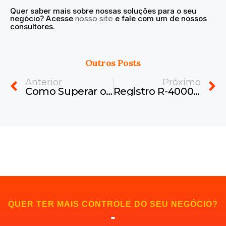
Quer saber mais sobre nossas soluções para o seu
negócio? Acesse
e fale com um de nossos
nosso site
consultores.
Outros Posts
Prev
N
Anterior
Próximo
Como Superar os Desafios Internos e Preparar sua Empresa para a Expansão
Registro R-4000 na EFD-Reinf: O Que Sua Empresa Precisa Saber?
QUER TER MAIS CONTROLE DO SEU NEGÓCIO?