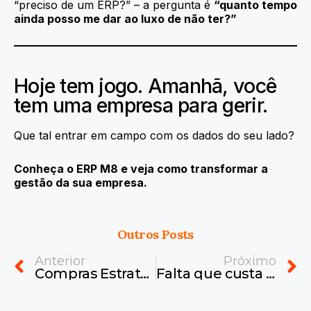
“preciso de um ERP?” – a pergunta é
“quanto tempo
ainda posso me dar ao luxo de não ter?”
Hoje tem jogo. Amanhã, você
tem uma empresa para gerir.
Que tal entrar em campo com os dados do seu lado?
Conheça o ERP M8 e veja como transformar a
gestão da sua empresa.
Outros Posts
Prev
N
Anterior
Próximo
Compras Estratégicas vs Operacionais: como transformar sua gestão de compras com tecnologia
Falta que custa caro: os erros de gestão que tiram sua empresa do jogo