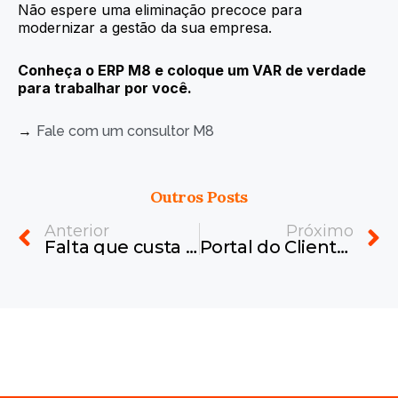
Não espere uma eliminação precoce para
modernizar a gestão da sua empresa.
Conheça o ERP M8 e coloque um VAR de verdade
para trabalhar por você.
→
Fale com um consultor M8
Outros Posts
Prev
N
Anterior
Próximo
Falta que custa caro: os erros de gestão que tiram sua empresa do jogo
Portal do Cliente integrado ao ERP M8: Um portal moderno para conectar você e seus clientes