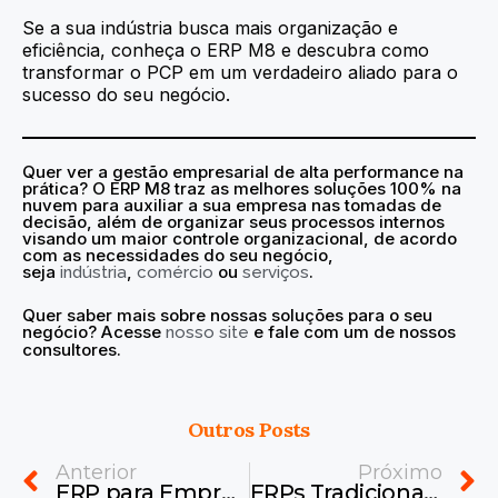
Se a sua indústria busca mais organização e
eficiência, conheça o ERP M8 e descubra como
transformar o PCP em um verdadeiro aliado para o
sucesso do seu negócio.
Quer ver a
gestão empresarial de alta performance na
prática? O ERP M8 traz as melhores soluções 100% na
nuvem para auxiliar a sua empresa nas tomadas de
decisão, além de organizar seus processos internos
visando um maior controle organizacional, de acordo
com as necessidades do seu negócio,
seja
,
ou
.
indústria
comércio
serviços
Quer saber mais sobre nossas soluções para o seu
negócio? Acesse
e fale com um de nossos
nosso site
consultores.
Outros Posts
Prev
N
Anterior
Próximo
ERP para Empresas de Locação e Manutenção de Equipamentos
ERPs Tradicionais Estão Limitando a Sua Gestão?