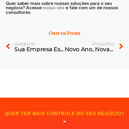
Quer saber mais sobre nossas soluções para o seu
negócio? Acesse
e fale com um de nossos
nosso site
consultores.
Outros Posts
Prev
N
Anterior
Próximo
Sua Empresa Está Preparada para 2026?
Novo Ano, Nova Gestão: Prepare Sua Empresa para 2026 com Tecnologia e Planejamento
QUER TER MAIS CONTROLE DO SEU NEGÓCIO?