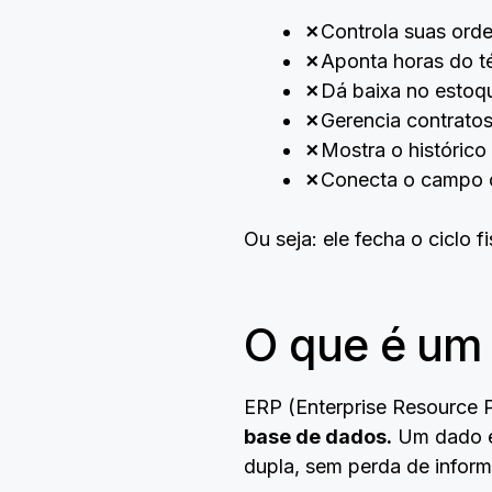
✗
Controla suas orde
✗
Aponta horas do t
✗
Dá baixa no estoq
✗
Gerencia contrato
✗
Mostra o históric
✗
Conecta o campo c
Ou seja: ele fecha o ciclo f
O que é um
ERP (Enterprise Resource Pl
base de dados.
Um dado en
dupla, sem perda de infor