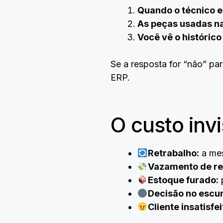
Quando o técnico e
As peças usadas na
Você vê o históric
Se a resposta for “não” pa
ERP.
O custo invi
Retrabalho:
a mes
Vazamento de re
Estoque furado:
p
Decisão no escur
Cliente insatisfei