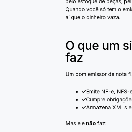
pelo estoque de peças, pe
Quando você só tem o emis
aí que o dinheiro vaza.
O que um si
faz
Um bom emissor de nota fi
✓
Emite NF-e, NFS-e
✓
Cumpre obrigações 
✓
Armazena XMLs e ge
Mas ele
não
faz: