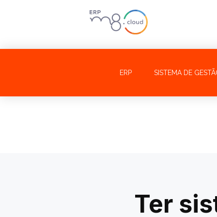
Ir
para
o
conteúdo
ERP
SISTEMA DE GESTÃ
Ter si