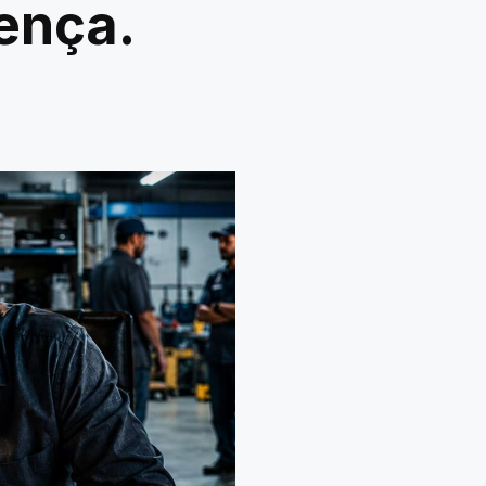
rença.