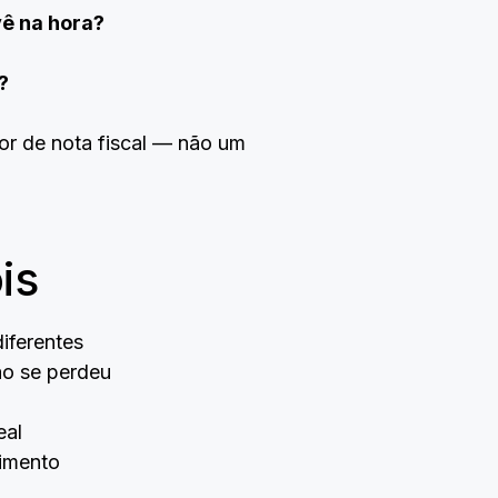
vê na hora?
?
or de nota fiscal — não um
is
iferentes
ão se perdeu
eal
dimento