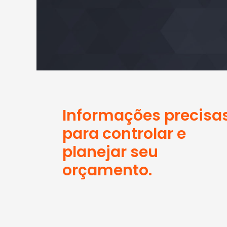
Informações precisa
para controlar e
planejar seu
orçamento.