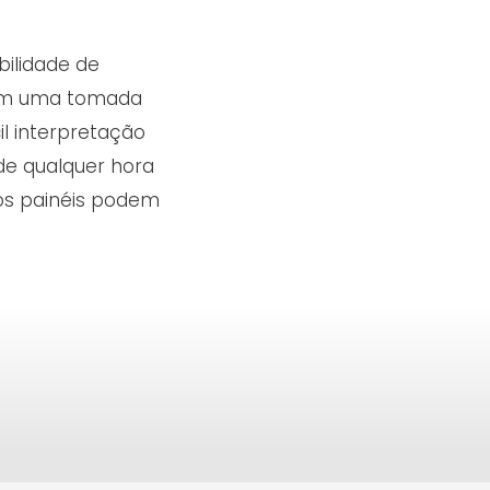
ilidade de
sim uma tomada
il interpretação
de qualquer hora
 os painéis podem