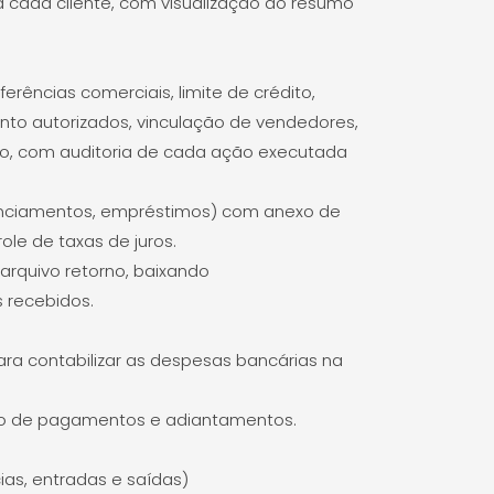
a cada cliente, com visualização do resumo
erências comerciais, limite de crédito,
to autorizados, vinculação de vendedores,
to, com auditoria de cada ação executada
nanciamentos, empréstimos) com anexo de
ole de taxas de juros.
rquivo retorno, baixando
 recebidos.
ara contabilizar as despesas bancárias na
ão de pagamentos e adiantamentos.
ias, entradas e saídas)