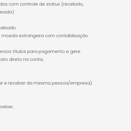
dos com controle de status (recebido,
aixado)
.
ealizado
em moeda estrangeira com contabilização
ersos títulos para pagamento e gere
to direto na conta;
agar e receber da mesma pessoa/empresa).
ceber;