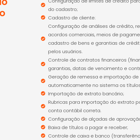
lo
Configuração de limites de crédito par
do cadastro;
o
Cadastro de cliente:
Configuração de análises de crédito, ref
acordos comerciais, meios de pagamen
cadastro de bens e garantias de crédi
pelos usuários.
Controle de contratos financeiros (fi
garantias, datas de vencimento e contr
Geração de remessa e importação de a
automaticamente no sistema os títulos
Importação de extrato bancário;
Rubricas para importação do extrato p
conta contábil correta.
Configuração de alçadas de aprovaç
Baixa de títulos a pagar e receber;
Controle de caixa e banco (transferênc