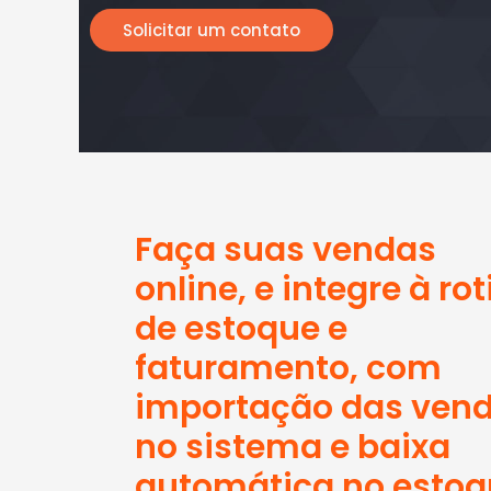
Solicitar um contato
Faça suas vendas
online, e integre à ro
de estoque e
faturamento, com
importação das ven
no sistema e baixa
automática no estoq