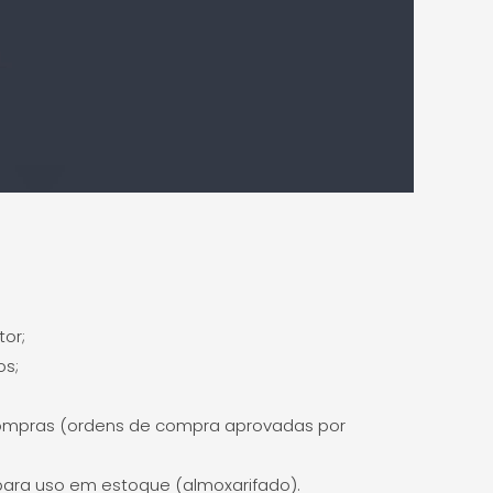
tor;
os;
ompras (ordens de compra aprovadas por
para uso em estoque (almoxarifado).