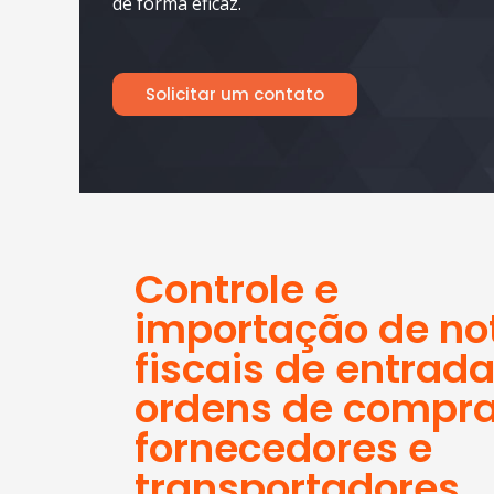
de forma eficaz.​
Solicitar um contato
Controle e
importação de no
fiscais de entrada
ordens de compra
fornecedores e
transportadores.