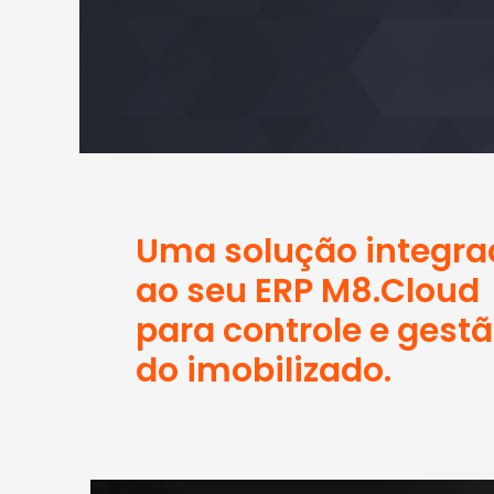
Uma solução integra
ao seu ERP M8.Cloud
para controle e gest
do imobilizado.